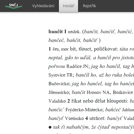
Vyhledávání
Heslář
Rejstřík
bančit I
(
nedok.
bančit, bančiť, bančić,
)
bančeč, baňčit, baňčiť
1
bít, tlouct, políčkovat:
čes, mor
táta ro
neptal, gdo to uďál, a bančil pro jistot
;
Radčice JN
pořwou
jag ho bančil, tag 
;
Syrovice TR
bančíl ho, až ho ruka bole
;
Bučovicko
jag ho bančel, tag ho banče
;
,
Jilemnicko
Hronov NA
Boskovice
bančit
2
říkat nebo dělat hlouposti:
Valašsko
b
;
Frýdecko-Místecko
Jablu
bančic’
baňčeč
4
utrácet:
Vsetínsko
Vala
bančyť
bančyť
●
tak ťi nabaňčým, že čýtaď nepostačý