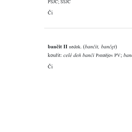
PSJČ; SSJČ
Či
bančit II
(
)
nedok.
bančit, bančt
kouřit:
;
Prostějov PV
celé deň banči
ban
Či