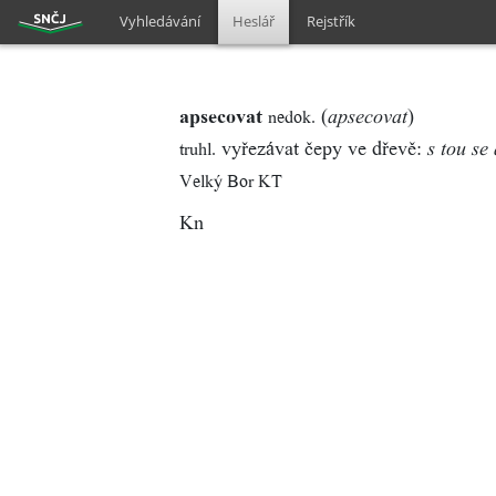
Vyhledávání
Heslář
Rejstřík
apsecovat
(
)
nedok.
apsecovat
vyřezávat čepy ve dřevě:
truhl.
s tou se
Velký Bor KT
Kn