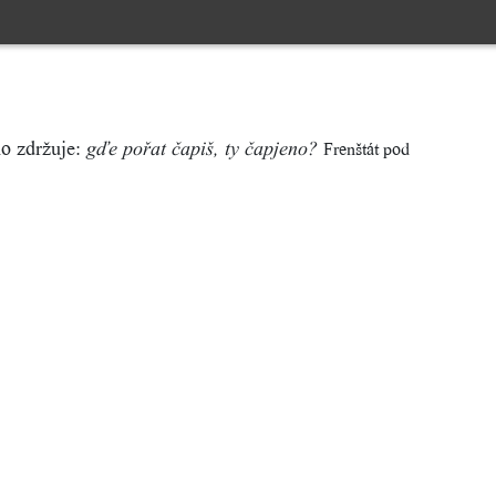
ho zdržuje:
Frenštát pod
gďe pořat čapiš, ty čapjeno?