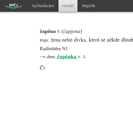
Vyhledávání
Heslář
Rejstřík
čapěna
(
)
f.
čapjena
žena nebo dívka, která se někde dlou
expr.
Radhoštěm NJ
→
čapěnka
v. t.
dem.
Či