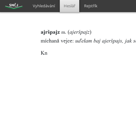
Vyhledávání
Heslář
Rejstřík
ajršpajz
(
)
m.
ajeršpajz
míchaná vejce:
uďełam baj ajeršpajs, jak 
Kn