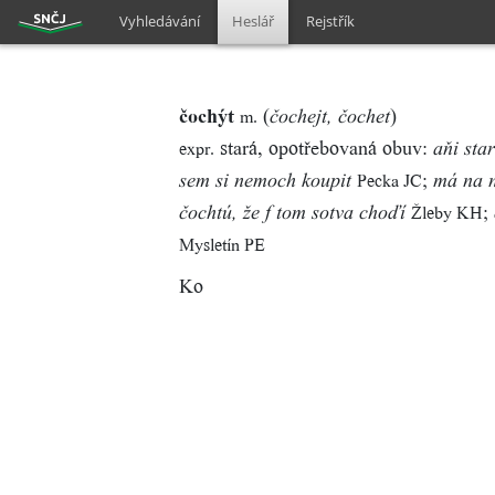
Vyhledávání
Heslář
Rejstřík
čochýt
(
)
m.
čochejt, čochet
stará, opotřebovaná obuv:
expr.
aňi sta
;
Pecka JC
sem si nemoch koupit
má na n
;
Žleby KH
čochtú, že f tom sotva choďí
Mysletín PE
Ko