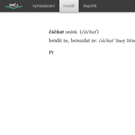
Vyhledávání
Heslář
Rejstřík
čáčňat
(
)
nedok.
čáčňať
brodit se, brouzdat se:
Starý Jičí
čáčňať
Př