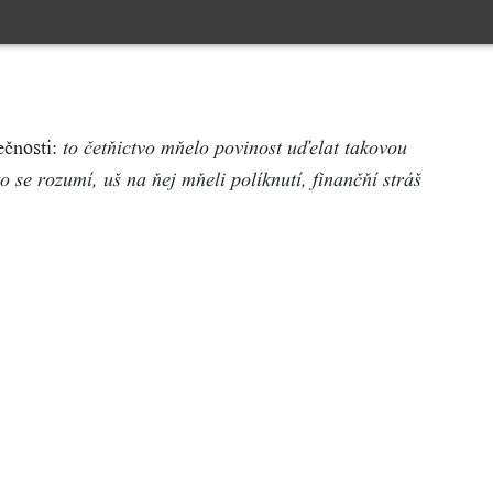
ečnosti:
to četňictvo mňelo povinost uďelat takovou
o se rozumí, uš na ňej mňeli políknutí, finančňí stráš