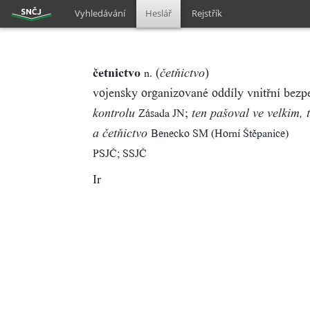
Vyhledávání
Heslář
Rejstřík
četnictvo
(
)
n.
četňictvo
vojensky organizované oddíly vnitřní bezp
;
Zásada JN
kontrolu
ten pašoval ve velkim, t
Benecko SM (Horní Štěpanice)
a četňictvo
PSJČ; SSJČ
Ir