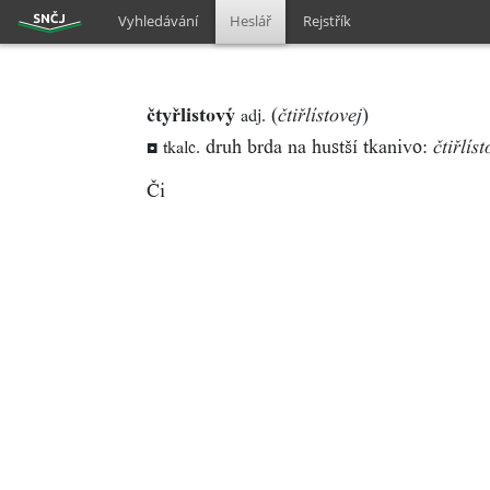
Vyhledávání
Heslář
Rejstřík
čtyřlistový
(
)
adj.
čtiřlístovej
◘
druh brda na hustší tkanivo:
tkalc.
čtiřlís
Či