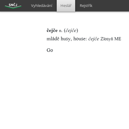
Vyhledávání
Heslář
Rejstřík
čejče
(
)
n.
čejče
mládě husy, house:
Zlosyň ME
čejče
Go