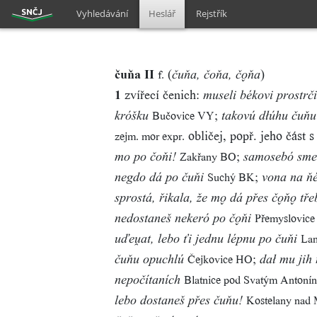
Vyhledávání
Heslář
Rejstřík
čuňa II
(
)
f.
čuňa, čoňa, čňa
1
zvířecí čenich:
museli békovi prostrč
;
Bučovice VY
króšku
takovú dłúhu čuňu
obličej, popř. jeho část 
zejm. mor expr.
;
Zakřany BO
mo po čoňi!
samosebó sme 
;
Suchý BK
negdo dá po čuňi
vona na ňé
sprostá, řikala, že m dá přes čň tře
Přemyslovice
nedostaneš nekeró po čňi
La
uďeat, lebo ťi jednu lépnu po čuňi
;
Čejkovice HO
čuňu opuchlú
dał mu jih
Blatnice pod Svatým Anton
nepočítaních
Kostelany nad
lebo dostaneš přes čuňu!