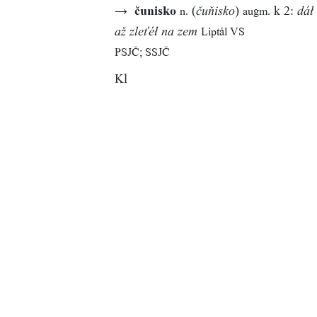
→
čunisko
(
)
k 2:
n.
augm.
čuňisko
dáł
Liptál VS
až zleťéł na zem
PSJČ; SSJČ
Kl