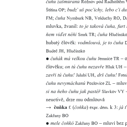
Rožnov pod Radhoštěm
čuňu zašmúranú
;
Štítina OP
budz’ uš poc’ichy, lebo c’i d
;
,
,
FM
Nymburk NB
Volduchy RO
Da
čuňa
mluvka, žvanil:
to je taková čuňa, furt
;
Smrk TR
Hlučínsk
ňem viďet néňi
čuňa
hubatý člověk:
D
vodmlouvá, je to čuňa
,
Budeč JH
Hlučínsko
●
– o
Jemnice TR
čuňák má velkou čuňu
člověku;
– 
Hluk UH
on tú čuňu nezavře
,
Jalubí UH
Fren
zavři tú čuňu!
drš čuňu!
– mluv
Pozlovice ZL
čuňu nevymáchanú
–
Slavkov VY
si na ňeho čuňu jak pastéř
neuctivě, drze mu odmlouvá
→
čuňka
(
)
k 3:
f.
expr. dem.
čoňka
já 
Zakřany BO
●
– mluví bez p
Zakřany BO
mele čoňkó