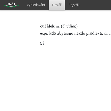
Vyhledávání
Heslář
Rejstřík
čučálek
(
)
m.
čučáłek
kdo zbytečně někde prodlévá:
expr.
čuč
Ši