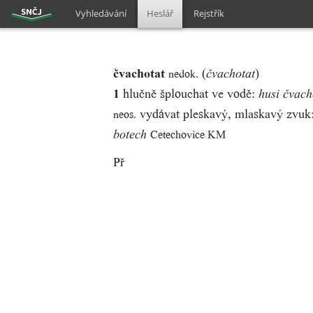
Vyhledávání
Heslář
Rejstřík
čvachotat
(
)
nedok.
čvachotat
1
hlučně šplouchat ve vodě:
husi čvac
vydávat pleskavý, mlaskavý zvuk
neos.
Cetechovice KM
botech
Př