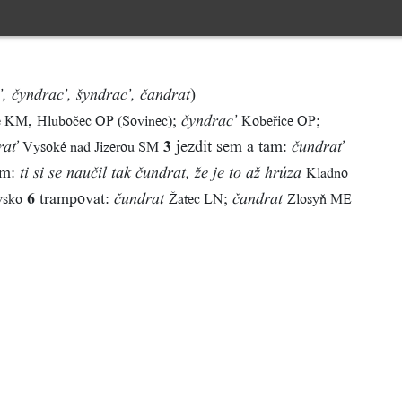
)
, čyndrac’, šyndrac’, čandrat
,
;
;
e KM
Hlubočec OP (Sovinec)
Kobeřice OP
čyndrac’
3
jezdit sem a tam:
Vysoké nad Jizerou SM
rať
čundrať
em:
Kladno
ti si se naučil tak čundrat, že je to až hrúza
6
trampovat:
;
vsko
Žatec LN
Zlosyň ME
čundrat
čandrat