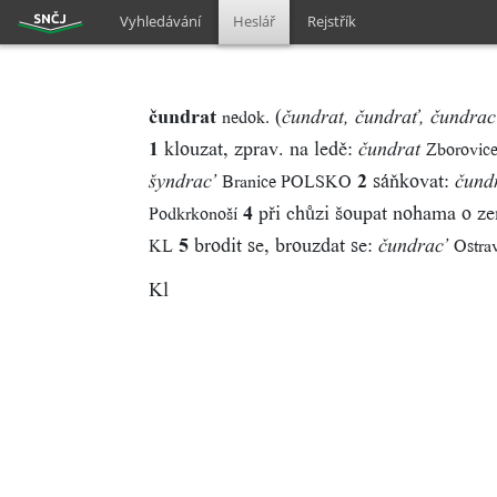
Vyhledávání
Heslář
Rejstřík
čundrat
(
nedok.
čundrat, čundrať, čundrac’
1
klouzat, zprav. na ledě:
Zborovic
čundrat
2
sáňkovat:
Branice POLSKO
šyndrac’
čund
4
při chůzi šoupat nohama o z
Podkrkonoší
5
brodit se, brouzdat se:
KL
Ostra
čundrac’
Kl