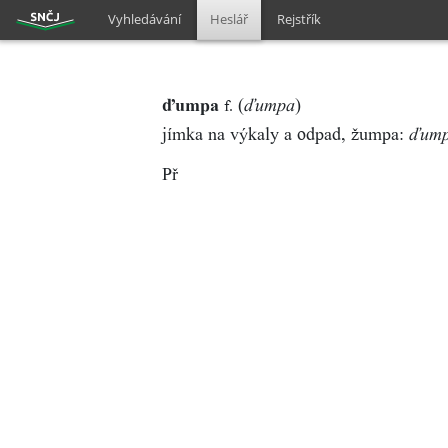
Vyhledávání
Heslář
Rejstřík
ďumpa
(
)
f.
ďumpa
jímka na výkaly a odpad, žumpa:
ďum
Př