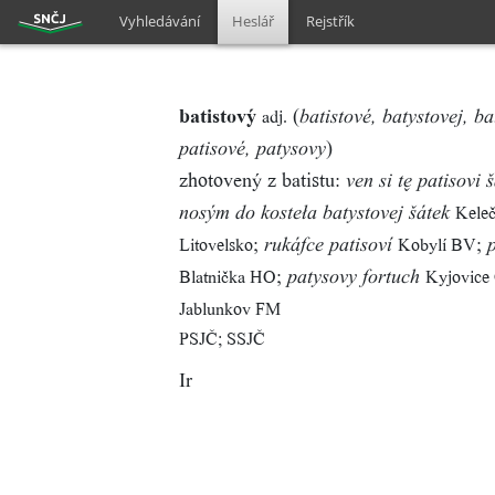
Vyhledávání
Heslář
Rejstřík
batistový
(
adj.
batistové, batystovej, ba
)
patisové, patysovy
zhotovený z batistu:
ven si t patisovi 
Kele
nosým do kosteła batystovej šátek
;
;
Litovelsko
Kobylí BV
rukáfce patisoví
;
Blatnička HO
Kyjovice
patysovy fortuch
Jablunkov FM
PSJČ; SSJČ
Ir