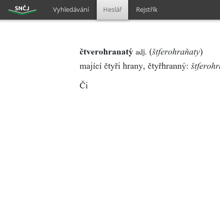
Vyhledávání
Heslář
Rejstřík
čtverohranatý
(
)
adj.
štferohraňaty
mající čtyři hrany, čtyřhranný:
štferoh
Či