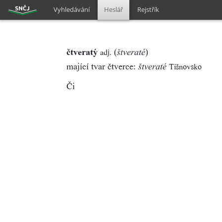
Vyhledávání
Heslář
Rejstřík
čtveratý
(
)
adj.
štveraté
mající tvar čtverce:
Tišnovsko
štveraté
Či