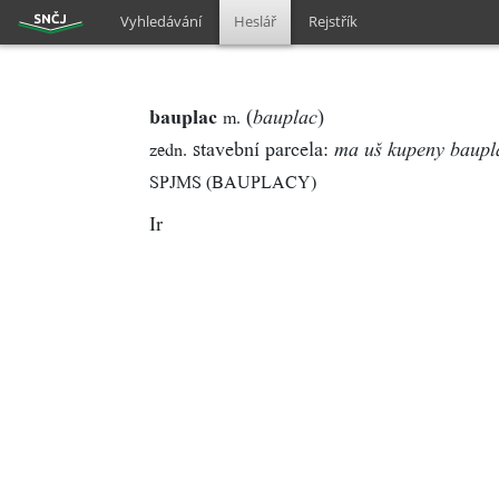
Vyhledávání
Heslář
Rejstřík
bauplac
(
)
m.
bauplac
stavební parcela:
zedn.
ma uš kupeny baupl
SPJMS (BAUPLACY)
Ir