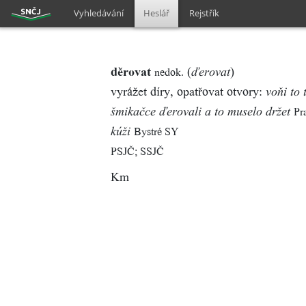
Vyhledávání
Heslář
Rejstřík
děrovat
(
)
nedok.
ďerovat
vyrážet díry, opatřovat otvory:
voňi to 
Pr
šmikačce ďerovali a to muselo držet
Bystré SY
kúži
PSJČ; SSJČ
Km