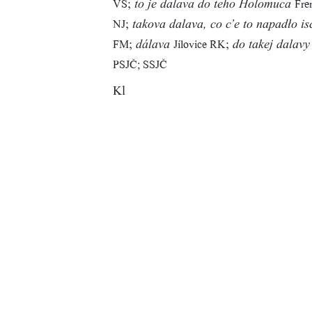
;
VS
Fre
to je dalava do teho Holomuca
;
NJ
takova dalava, co c’e to napadło is
;
;
FM
Jílovice RK
dálava
do takej dalavy
PSJČ; SSJČ
Kl