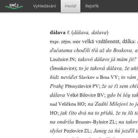
Vyhledávání
Heslář
Rejstřík
dálava
(
)
f.
dálava, dalava
velká vzdálenost, dálka:
expr. zejm. mor
ďučatama choďili třá až do Boskova, a
;
Loužnice JN
takovó dálavo já mám jit?
;
(Šemíkovice)
to je taková dálava, že aň
;
Slavkov u Brna VY
ňidz neviďet
to vám 
;
Přemyslovice PV
Prah
že se ťi sem chť
;
Velké Bílovice BV
dálava
gdo bi šé ta
;
nad Veličkou HO
na Zadňí Milejovi to j
;
HO
jak ťito dvá na to přídú, že tu šli
;
Brumov-Bylnice ZL
na ondriša
na takov
;
Pozlovice ZL
słyšet
Janeg za ňú jezďíł 