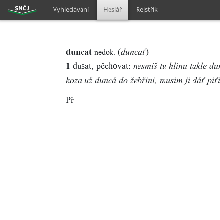
Vyhledávání
Heslář
Rejstřík
duncat
(
)
nedok.
duncať
1
dusat, pěchovat:
nesmiš tu hlinu takle du
koza už duncá do žebřini, musim ji dáť piťi
Př