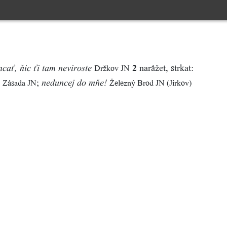
2
narážet, strkat:
Držkov JN
ncať, ňic ťi tam neviroste
;
Zásada JN
Železný Brod JN (Jirkov)
neduncej do mňe!