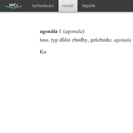
Vyhledávání
Heslář
Rejstřík
agonála
(
)
f.
agonala
typ důlní chodby, průchodu:
horn.
agonala
Kn