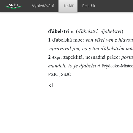
Vyhledávání
Heslář
Rejstřík
ďábelství
(
)
n.
ďábelství, djabełstvi
1
ďábelská moc:
von višel ven z hlavo
vipravoval jim, co s tim ďábelstvím mň
2
zapeklitá, nesnadná práce:
expr.
posta
Frýdecko-Míste
mandeli, to je djabełstvi
PSJČ; SSJČ
Kl