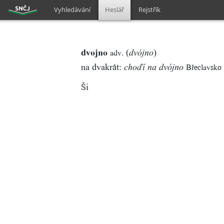
Vyhledávání
Heslář
Rejstřík
dvojno
(
)
adv.
dvójno
na dvakrát:
Břeclavsko
choďí na dvójno
Ši