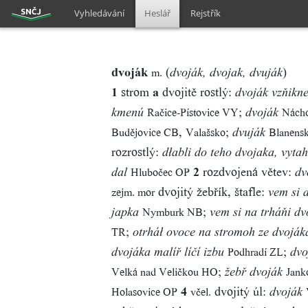
Vyhledávání
Heslář
Rejstřík
dvoják
(
)
m.
dvoják, dvojak, dvuják
1
strom
a
dvojitě rostlý:
dvoják vzňikn
;
Račice-Pístovice VY
Nách
kmenú
dvoják
,
;
Budějovice CB
Valašsko
Blanens
dvuják
rozrostlý:
dłabli do teho dvojaka, vytahl
2
rozdvojená větev:
Hlubočec OP
dal
dv
dvojitý žebřík, štafle:
zejm. mor
vem si d
;
Nymburk NB
japka
vem si na trháňi dv
;
TR
otrháł ovoce na stromoh ze dvoják
;
Podhradí ZL
dvojáka malíř líčí izbu
dvo
;
Velká nad Veličkou HO
Jank
žebř dvoják
4
dvojitý úl:
Holasovice OP
včel.
dvoják