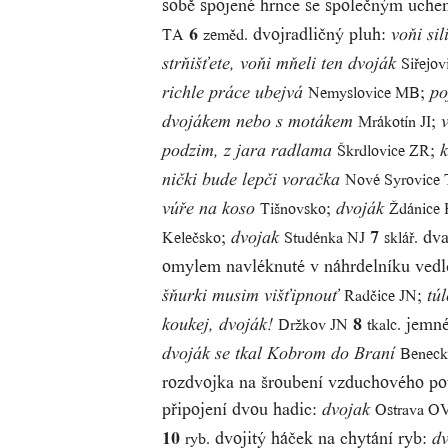
sobě spojené hrnce se společným uch
6
dvojradličný pluh:
TA
zeměd.
voňi si
Siřejov
strňišťete, voňi mňeli ten dvoják
;
Nemyslovice MB
richle práce ubejvá
po
;
Mrákotín JI
dvojákem nebo s motákem
;
Škrdlovice ZR
podzim, z jara radlama
k
Nové Syrovice
nički bude lepči voračka
;
Tišnovsko
Ždánice
vúře na koso
dvoják
;
7
dva
Kelečsko
Studénka NJ
sklář.
dvojak
omylem navléknuté v náhrdelníku vedl
;
Radčice JN
šňurki musim višťipnouť
tú
8
jemné 
Držkov JN
tkalc.
koukej, dvoják!
Benec
dvoják se tkal Kobrom do Braní
rozdvojka na šroubení vzduchového po
připojení dvou hadic:
Ostrava OV
dvojak
10
dvojitý háček na chytání ryb:
ryb.
dv