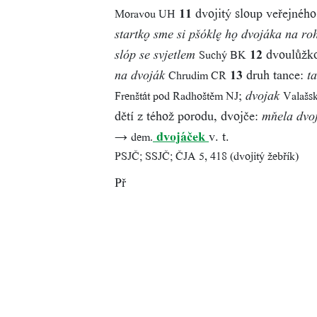
11
dvojitý sloup veřejného
Moravou UH
startk sme si pšókl h dvojáka na roh
12
dvoulůžk
Suchý BK
slóp se svjetlem
13
druh tance:
Chrudim CR
na dvoják
t
;
Frenštát pod Radhoštěm NJ
Valašs
dvojak
dětí z téhož porodu, dvojče:
mňela dvo
→
dvojáček
v. t.
dem.
PSJČ; SSJČ; ČJA 5, 418 (dvojitý žebřík)
Př