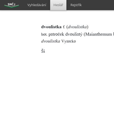
Vyhledávání
Heslář
Rejstřík
dvoulístka
(
)
f.
dvoulistka
pstroček dvoulistý (Maianthemum b
bot.
Vysocko
dvoulistka
Ši