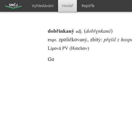
Vyhledávání
Heslář
Rejstřík
dobřinkaný
(
)
adj.
dobřnkané
zpolíčkovaný, zbitý:
expr.
přšil z hos
Lipová PV (Hrochov)
Go