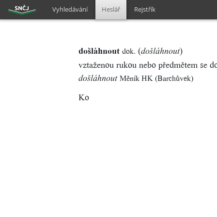
Vyhledávání
Heslář
Rejstřík
došláhnout
(
)
dok.
došláhnout
vztaženou rukou nebo předmětem se do
Měník HK (Barchůvek)
došláhnout
Ko