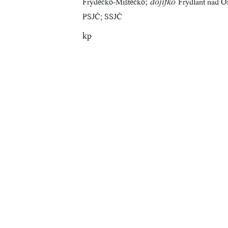
;
Frýdecko-Místecko
Frýdlant nad O
dojifko
PSJČ; SSJČ
kp