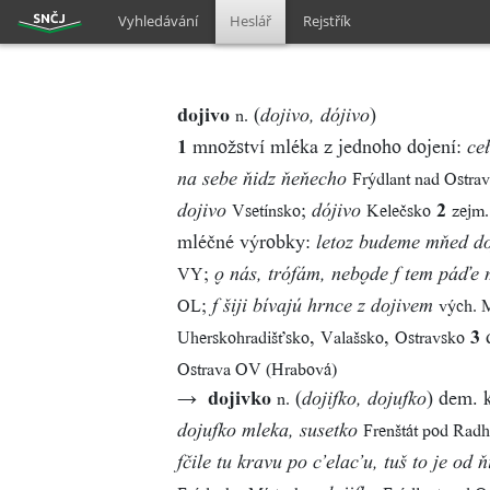
Vyhledávání
Heslář
Rejstřík
dojivo
(
)
n.
dojivo, dójivo
1
množství mléka z jednoho dojení:
ce
Frýdlant nad Ostra
na sebe ňidz ňeňecho
;
2
Vsetínsko
Kelečsko
zejm.
dojivo
dójivo
mléčné výrobky:
letoz budeme mňed do
;
VY
 nás, trófám, nebde f tem páďe 
;
OL
vých. 
f šiji bívajú hrnce z dojivem
,
,
3
d
Uherskohradišťsko
Valašsko
Ostravsko
Ostrava OV (Hrabová)
→
dojivko
(
)
dem. 
n.
dojifko, dojufko
Frenštát pod Rad
dojufko mleka, susetko
fčile tu kravu po c’elac’u, tuš to je od 