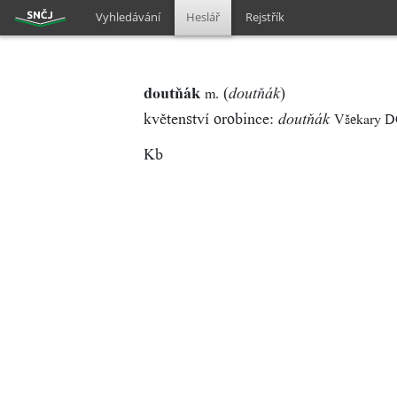
Vyhledávání
Heslář
Rejstřík
doutňák
(
)
m.
doutňák
květenství orobince:
Všekary 
doutňák
Kb