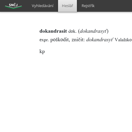
Vyhledávání
Heslář
Rejstřík
dokandrasit
(
)
dok.
dokandrasyť
poškodit, zničit:
expr.
Valašsko
dokandrasyť
kp