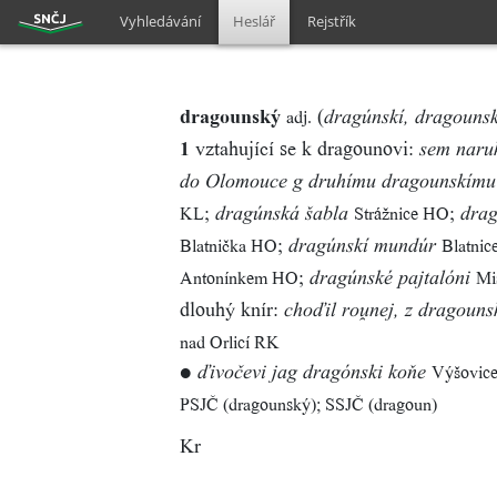
Vyhledávání
Heslář
Rejstřík
dragounský
(
adj.
dragúnskí, dragounsk
1
vztahující se k dragounovi:
sem naru
do Olomouce g druhímu dragounskímu
;
;
KL
Strážnice HO
dragúnská šabla
drag
;
Blatnička HO
Blatnic
dragúnskí mundúr
;
Antonínkem HO
Mi
dragúnské pajtalóni
dlouhý knír:
choďil ronej, z dragoun
nad Orlicí RK
●
Výšovic
ďivočevi jag dragónski koňe
PSJČ (dragounský); SSJČ (dragoun)
Kr