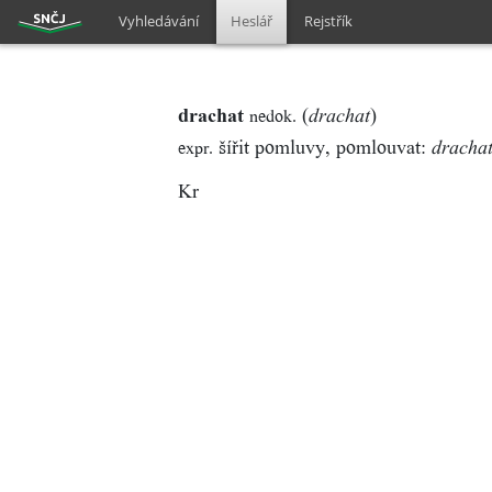
Vyhledávání
Heslář
Rejstřík
drachat
(
)
nedok.
drachat
šířit pomluvy, pomlouvat:
expr.
dracha
Kr