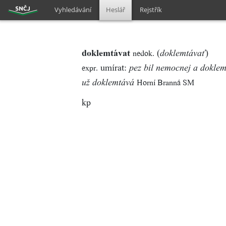
Vyhledávání
Heslář
Rejstřík
doklemtávat
(
)
nedok.
doklemtávať
umírat:
expr.
pez bil nemocnej a doklem
Horní Branná SM
už doklemtává
kp