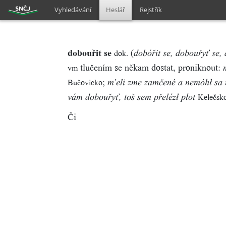
Vyhledávání
Heslář
Rejstřík
dobouřit se
(
dok.
dobóřit se, dobouřyť se,
tlučením se někam dostat, proniknout:
vm
;
Bučovicko
m’eli zme zamčené a nemóhł sa 
Kelečsk
vám dobouřyť, toš sem přelézł płot
Či