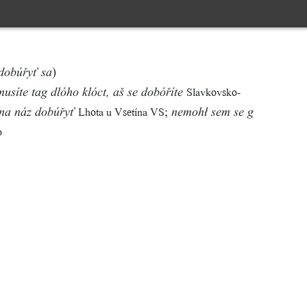
)
 dobúřyť sa
Slavkovsko-
musíte tag dlóho klóct, aš se dobóříte
;
Lhota u Vsetína VS
na náz dobúřyť
nemohł sem se g
o