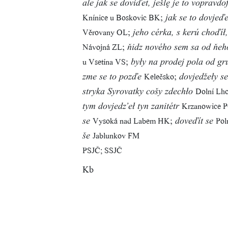
ale jak se doviďet, ješl je to vopravd
;
Knínice u Boskovic BK
jak se to dovjeď
;
Věrovany OL
jeho cérka, s kerú choďíł
;
Návojná ZL
ňidz nového sem sa od ňeh
;
u Vsetína VS
były na prodej pola od gru
;
Kelečsko
zme se to pozďe
dovjedžeły se
Dolní Lh
stryka Syrovatky cošy zdechło
Krzanowice
tym dovjedz’eł tyn zanitétr
;
Vysoká nad Labem HK
Pol
se
doveďít se
Jablunkov FM
še
PSJČ; SSJČ
Kb