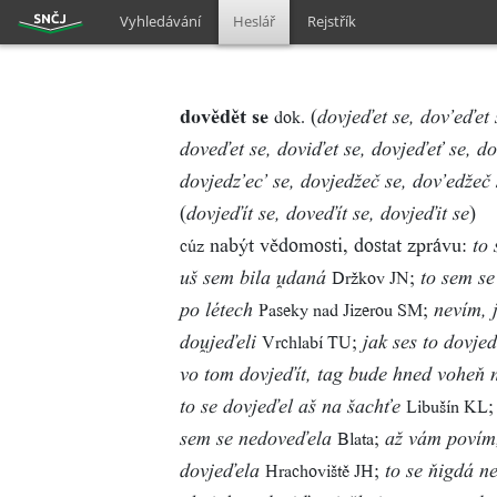
Vyhledávání
Heslář
Rejstřík
dovědět se
(
dok.
dovjeďet se, dov’eďet 
doveďet se, doviďet se, dovjeďeť se, do
dovjedz’ec’ se, dovjedžeč se, dov’edžeč 
(
)
dovjeďít se, doveďít se, dovjeďit se
nabýt vědomosti, dostat zprávu:
cúz
to
;
Držkov JN
uš sem bila daná
to sem se
;
Paseky nad Jizerou SM
po létech
nevím, 
;
Vrchlabí TU
dojeďeli
jak ses to dovje
vo tom dovjeďít, tag bude hned voheň n
Libušín KL
to se dovjeďel aš na šachťe
;
Blata
sem se nedoveďela
až vám povím
;
Hrachoviště JH
dovjeďela
to se ňigdá n