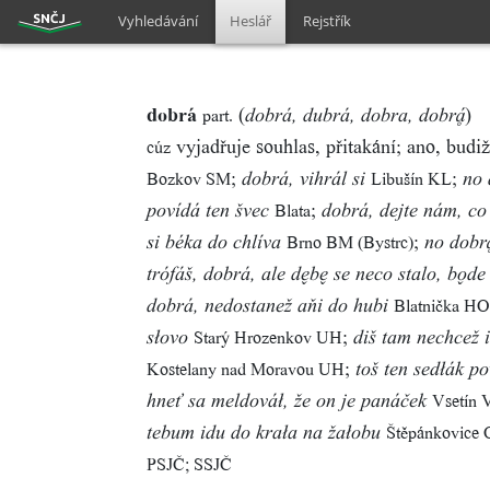
Vyhledávání
Heslář
Rejstřík
dobrá
(
)
part.
dobrá, dubrá, dobra, dobr
vyjadřuje souhlas, přitakání; ano, budi
cúz
;
;
Bozkov SM
Libušín KL
dobrá, vihrál si
no 
;
Blata
povídá ten švec
dobrá, dejte nám, co
;
Brno BM (Bystrc)
si béka do chlíva
no dobr
trófáš, dobrá, ale db se neco stalo, bde 
Blatnička HO
dobrá, nedostanež aňi do hubi
;
Starý Hrozenkov UH
słovo
diš tam nechcež 
;
Kostelany nad Moravou UH
toš ten sedłák po
Vsetín 
hneť sa meldováł, že on je panáček
Štěpánkovice
tebum idu do krała na žałobu
PSJČ; SSJČ