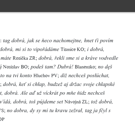
ž:
tag dobrá, jak se ňeco nachomejtne, hnet ťi povím
;
Tismice KO
dobrá, mi si to vipořádáme
i dobrá,
;
Rosička ZR
 máte
dobrá, řekli sme si a kráve vodvedle
;
;
Nosislav BO
Blanensko

podeš tam? Dubrá!
no dš
;
Hluchov PV
to na tvi konto
diž nechceš posłúchat,
;
dobrá, keť si chłap, budzež aj držac svoje chłapské
it, dobrá. Ale aď už víckrát po mňe ňidz nechceš
;
Návojná ZL
v’ídá, dobrá, toš pújdeme set
tož dobrá,
;
VS
no dobra, dy sy mi tu kravu zežrał, tag ja fčyl s
 OP