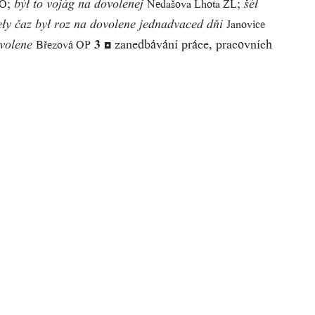
;
;
HO
Nedašova Lhota ZL
býł to vojág na dovolenej
šéł
Janovice
eły čaz był roz na dovolene jednadvaced dňi
3
◘ zanedbávání práce, pracovních
Březová OP
ovolene