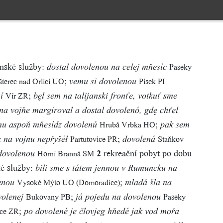
enské služby:
Paseky
dostal dovolenou na celej mňesíc
;
šterec nad Orlicí UO
Písek PI
vemu si dovolenou
;
Vír ZR
í
bl sem na talijanski fronťe, votkuť sme
 na vojňe margiroval a dostal dovolenó, gd chťel
;
Hrubá Vrbka HO
anu aspoň mňesídz dovolenú
pak sem
;
Partutovice PR
Staňkov
z na vojnu nepřyšéł
dovolená
2
rekreační pobyt po dobu
Horní Branná SM
dovolenou
ké služby:
bili sme s tátem jennou v Rumuncku na
;
Vysoké Mýto UO (Domoradice)
enou
mladá šla na
;
Bukovany PB
Paseky
volenej
já pojedu na dovolenou
;
ice ZR
po dovolené je človjeg hňedé jak vod mořa