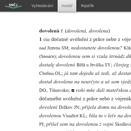
Vyhledávání
Heslář
Rejstřík
dovolená
(
)
f.
dovolená, dovolena
1
dočasné uvolnění z práce nebo z voj
cúz
;
nad Jizerou SM
Klá
nedostanete dovolenou?
;
(Semice)
dovolenou sem si vzala štrnádz dň
;
Bělá u Jevíčka SY
dostal dovolenó
človjeg
;
Cholina OL
já tam dojedu aš tedi, až dost
dostał dovolenu na neurčyto a uš sem vjed
,
;
◘
DO
Tišnovsko
voňi mňe dali mateřskou 
dočasného uvolnění z práce nebo z vojens
;
Držkov JN
dovolení
přijela domu na dovol
;
Vinařice KL
dovolenou
bila tu v leťe na do
;
PI
Škrdlov
přišel sem na dovolenou z vojni