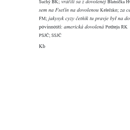
;
Suchý BK
Blatnička 
vráťili sa z dovolenéj
;
Kelečsko
sem na Fseťín na dovolenou
za c
;
FM
jakysyk cyzy četňik tu pravje był na d
povinností:
Potštejn RK
americká dovolená
PSJČ; SSJČ
Kb