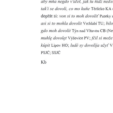
aby mňa negdo v’iďeł, jak tu ňidz neď
Těrlicko KA 
tak’i se dovoli, co mo kuňe
dopřát si:
Paseky 
von si to moh dovoliť
;
Vrchlabí TU
asi si to mohla dovolit
bilo
Týn nad Vltavou CB (Ne
gdo moh dovolit
;
Výšovice PV
muhl dovolt
fčil si može
;
Lipov HO
V
kúpit
ludé sy dovolíja užyť
PSJČ; SSJČ
Kb