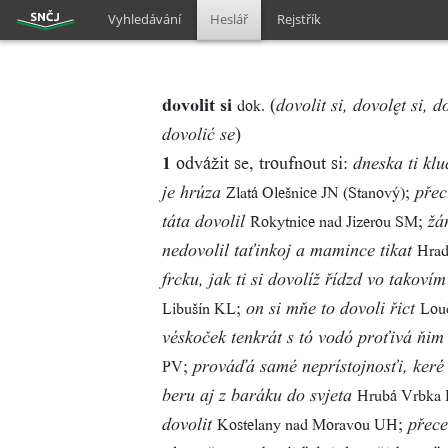
Vyhledávání
Heslář
Rejstřík
dovolit si
(
dok.
dovolit si, dovolt si, d
)
dovolić se
1
odvážit se, troufnout si:
dneska ti klu
;
Zlatá Olešnice JN (Stanový)
je hrúza
přec
;
Rokytnice nad Jizerou SM
táta dovolil
žá
Hrad
nedovolil taťinkoj a mamince tikat
frcku, jak ti si dovolíž řídzd vo takovím
;
Libušín KL
Lou
on si mňe to dovoli řict
véskoček tenkrát s tó vodó proťivá ňim
;
PV
prováďá samé neprístojnosťi, keré s
Hrubá Vrbka
beru aj z baráku do svjeta
;
Kostelany nad Moravou UH
dovolit
přece