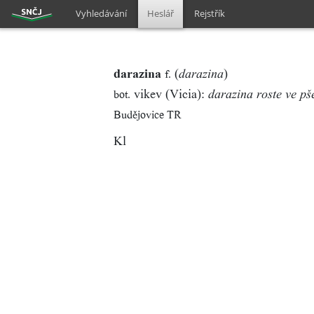
Vyhledávání
Heslář
Rejstřík
darazina
(
)
f.
darazina
vikev (Vicia):
bot.
darazina roste ve pš
Budějovice TR
Kl