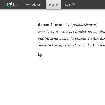
Vyhledávání
Heslář
Rejstřík
domatičkovat
(
)
dok.
domaťičkovat
zbít, ztlouct:
expr.
při pračce ho tag do
Slavkovsko
vlastňí žena nemohla poznat
Hlucho
domaťičkoval, že ležel ve scák
kp