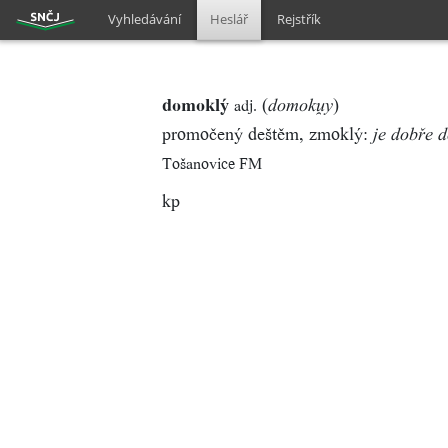
Vyhledávání
Heslář
Rejstřík
domoklý
(
)
adj.
domoky
promočený deštěm, zmoklý:
je dobře 
Tošanovice FM
kp