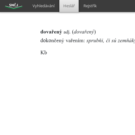
Vyhledávání
Heslář
Rejstřík
dovařený
(
)
adj.
dovařený
dokončený vařením:
sprubňi, či sú zemňá
Kb