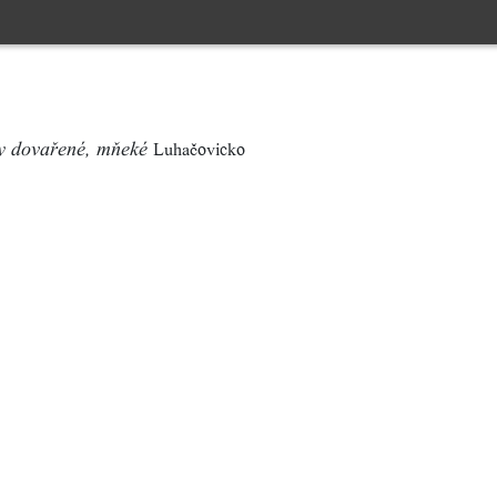
Luhačovicko
ky dovařené, mňeké