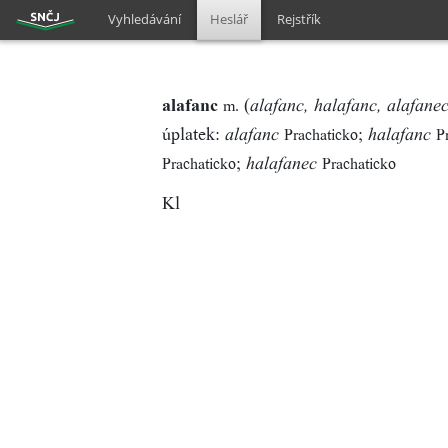
Vyhledávání
Heslář
Rejstřík
alafanc
(
m.
alafanc, halafanc, alafane
úplatek:
;
Prachaticko
P
alafanc
halafanc
;
Prachaticko
Prachaticko
halafanec
Kl