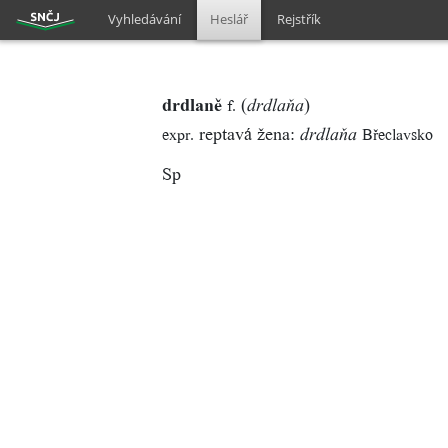
Vyhledávání
Heslář
Rejstřík
drdlaně
(
)
f.
drdlaňa
reptavá žena:
expr.
Břeclavsko
drdlaňa
Sp