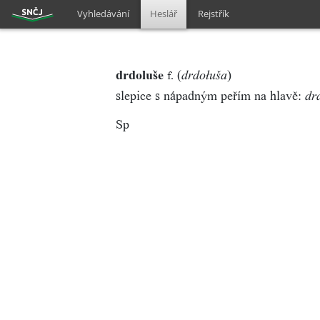
Vyhledávání
Heslář
Rejstřík
drdoluše
(
)
f.
drdołuša
slepice s nápadným peřím na hlavě:
dr
Sp