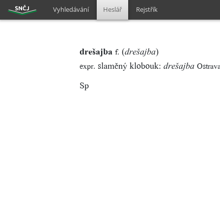
Vyhledávání
Heslář
Rejstřík
drešajba
(
)
f.
drešajba
slaměný klobouk:
expr.
Ostrav
drešajba
Sp