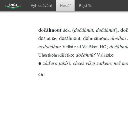
Vyhledávání
Heslář
Rejstřík
dočáhnout
(
)
, do
dok.
dočáhnút, dočáhnúť
dostat se, dosáhnout, dohmátnout:
dočíhňi 
;
Velká nad Veličkou HO
nedočáhnu
dočáhnú
;
Uherskohradišťsko
Valašsko
dočáhnúť
●
záďero jakísi, chcež víšej zatkem, než m
Go