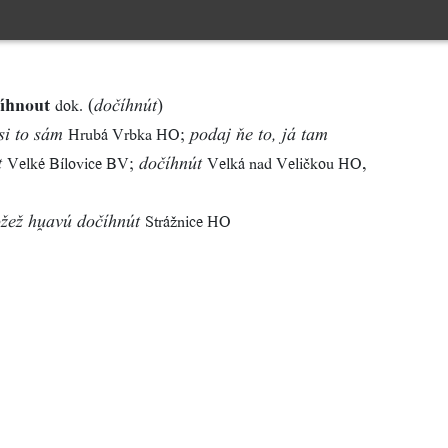
číhnout
(
)
dok.
dočíhnút
;
Hrubá Vrbka HO
si to sám
podaj ňe to, já tam
;
,
Velké Bílovice BV
Velká nad Veličkou HO
t
dočíhnút
Strážnice HO
ožež havú dočíhnút