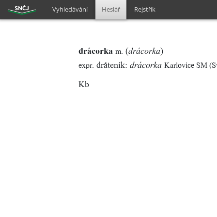
Vyhledávání
Heslář
Rejstřík
drácorka
(
)
m.
drácorka
dráteník:
expr.
Karlovice SM (S
drácorka
Kb