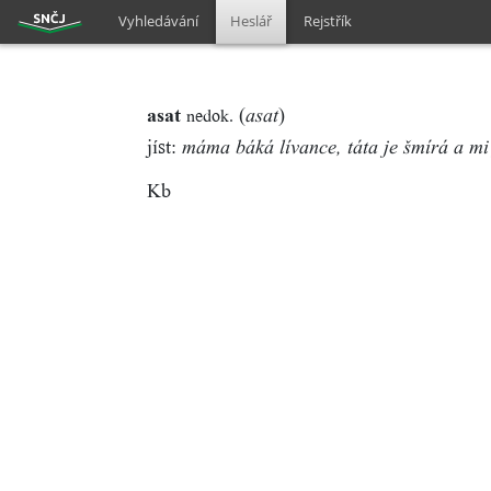
Vyhledávání
Heslář
Rejstřík
asat
(
)
nedok.
asat
jíst:
máma báká lívance, táta je šmírá a mi
Kb